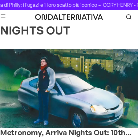
Skip to content
i Philly: i Fugazi e il loro scatto più iconico –
CORY HENRY - C
NIGHTS OUT
Metronomy, Arriva Nights Out: 10th