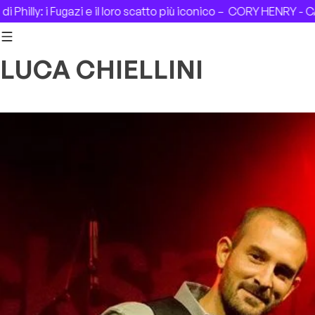
Skip to content
illy: i Fugazi e il loro scatto più iconico –
CORY HENRY - CASA 
LUCA CHIELLINI