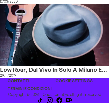
Giugno
17/03/2020
Low Roar, Dal Vivo In Solo A Milano E
Bologna
29/11/2019
CONTATTI
COOKIE SETTINGS
TERMINI E CONDIZIONI
Copyright © 2026 - Ondalternativa all rights reserved