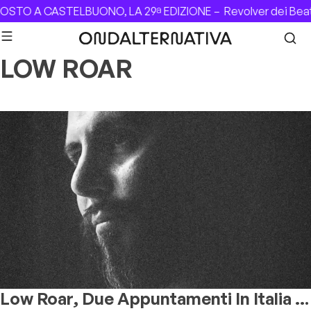
Skip to content
OSTO A CASTELBUONO, LA 29ª EDIZIONE –
Revolver dei Beat
LOW ROAR
Low Roar, Due Appuntamenti In Italia A