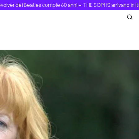
er dei Beatles compie 60 anni –
THE SOPHS arrivano in Itali