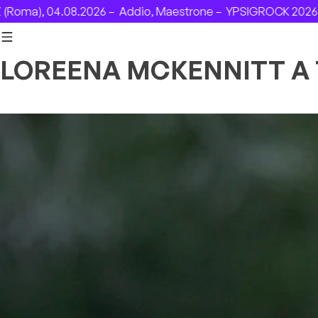
Skip to content
ma), 04.08.2026 –
Addio, Maestrone –
YPSIGROCK 2026: DA
LOREENA MCKENNITT A