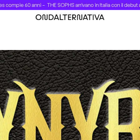
mpie 60 anni –
THE SOPHS arrivano in Italia con il debut al