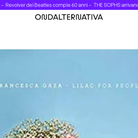
lver dei Beatles compie 60 anni –
THE SOPHS arrivano in Ita