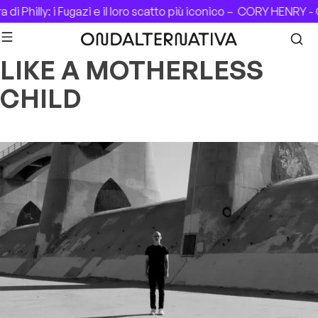
Skip to content
di Philly: i Fugazi e il loro scatto più iconico –
CORY HENRY - C
LIKE A MOTHERLESS
CHILD