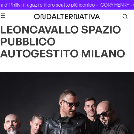
Skip to content
di Philly: i Fugazi e il loro scatto più iconico –
CORY HENRY - C
LEONCAVALLO SPAZIO
PUBBLICO
AUTOGESTITO MILANO