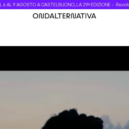
 A CASTELBUONO, LA 29ª EDIZIONE –
Revolver dei Beatles c