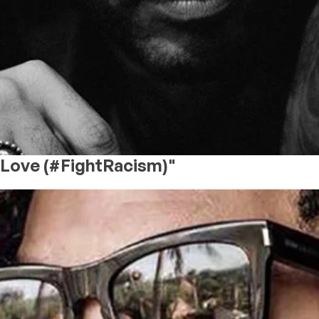
 Love (#FightRacism)"