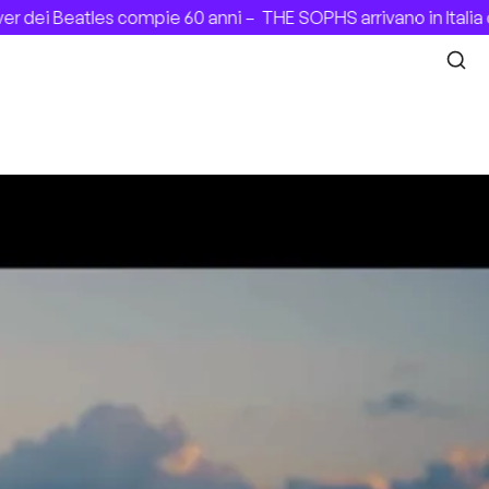
ompie 60 anni –
THE SOPHS arrivano in Italia con il debut a