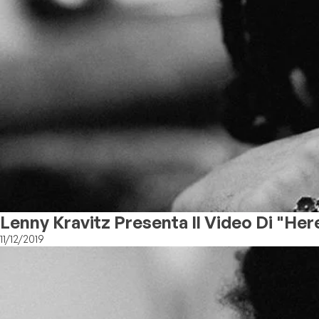
Lenny Kravitz Presenta Il Video Di "He
11/12/2019