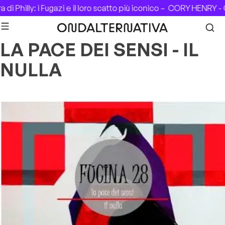
Skip to content
di Philly: i Fugazi e il loro scatto più iconico –
CORY HENRY - C
LA PACE DEI SENSI - IL
NULLA