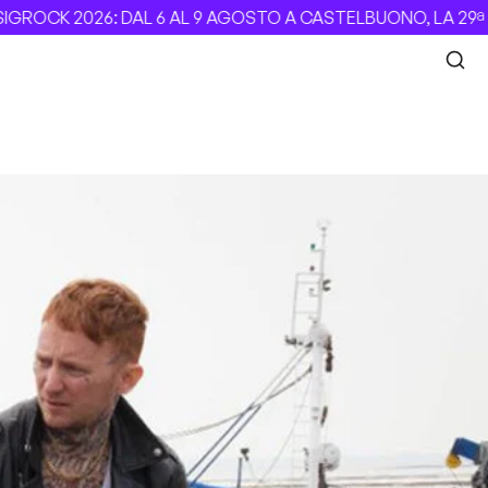
OCK 2026: DAL 6 AL 9 AGOSTO A CASTELBUONO, LA 29ª EDI