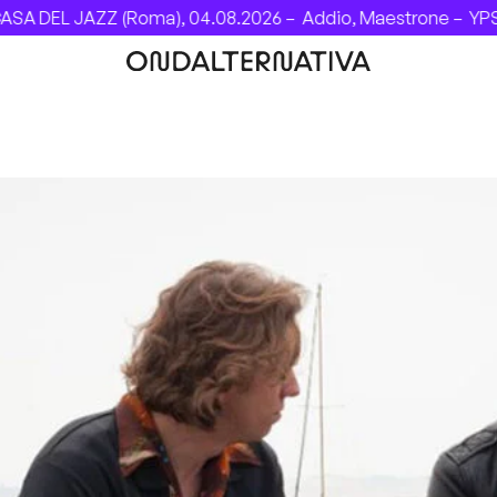
DEL JAZZ (Roma), 04.08.2026 –
Addio, Maestrone –
YPSIGR