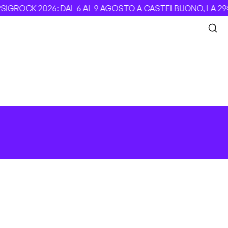
IGROCK 2026: DAL 6 AL 9 AGOSTO A CASTELBUONO, LA 29ª 