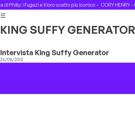
Skip to content
i Philly: i Fugazi e il loro scatto più iconico –
CORY HENRY - C
KING SUFFY GENERATO
Intervista King Suffy Generator
25/08/2013