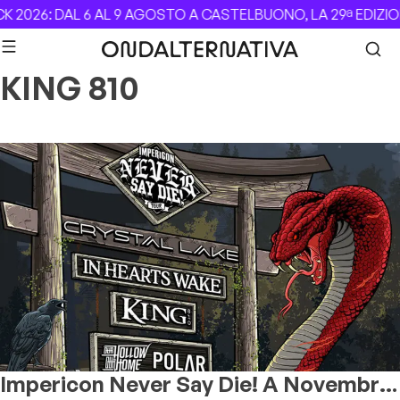
Skip to content
 2026: DAL 6 AL 9 AGOSTO A CASTELBUONO, LA 29ª EDIZIO
KING 810
Impericon Never Say Die! A Novembre