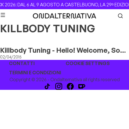
Skip to content
 2026: DAL 6 AL 9 AGOSTO A CASTELBUONO, LA 29ª EDIZI
KILLBODY TUNING
Killbody Tuning - Hello! Welcome, So
Far...
02/04/2015
CONTATTI
COOKIE SETTINGS
TERMINI E CONDIZIONI
Copyright © 2026 - Ondalternativa all rights reserved