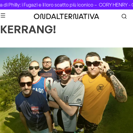
Skip to content
i Philly: i Fugazi e il loro scatto più iconico –
CORY HENRY - C
KERRANG!