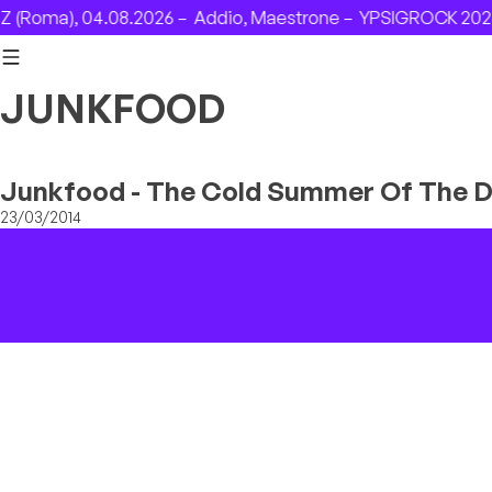
Skip to content
(Roma), 04.08.2026 –
Addio, Maestrone –
YPSIGROCK 2026:
JUNKFOOD
Junkfood - The Cold Summer Of The 
23/03/2014