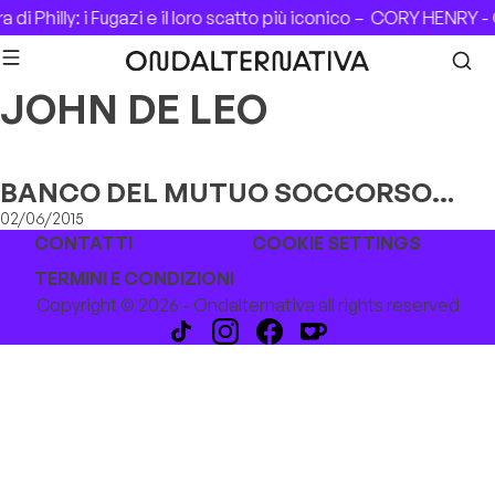
Skip to content
di Philly: i Fugazi e il loro scatto più iconico –
CORY HENRY - 
JOHN DE LEO
BANCO DEL MUTUO SOCCORSO
Nuova Lineup
02/06/2015
CONTATTI
COOKIE SETTINGS
TERMINI E CONDIZIONI
Copyright © 2026 - Ondalternativa all rights reserved