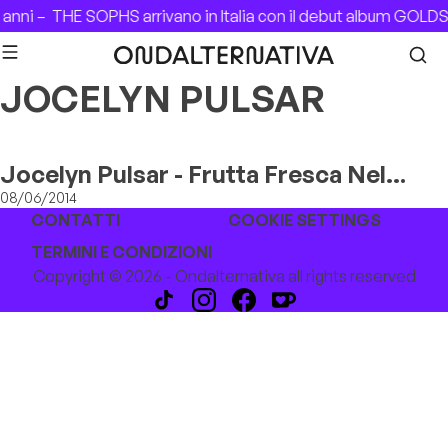
Skip to content
 anni –
THE SOPHS arrivano in Italia con il debut album GOL
JOCELYN PULSAR
Jocelyn Pulsar - Frutta Fresca Nel
Backstage
08/06/2014
CONTATTI
COOKIE SETTINGS
TERMINI E CONDIZIONI
Copyright © 2026 - Ondalternativa all rights reserved