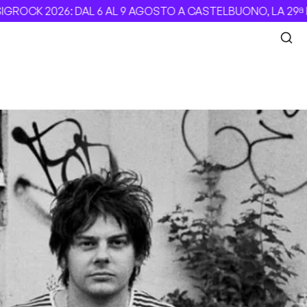
OCK 2026: DAL 6 AL 9 AGOSTO A CASTELBUONO, LA 29ª EDI