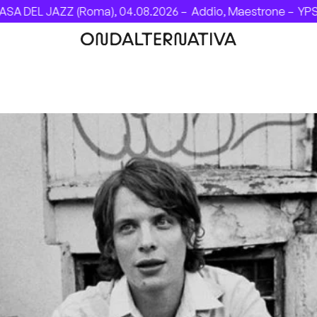
 DEL JAZZ (Roma), 04.08.2026 –
Addio, Maestrone –
YPSIGR