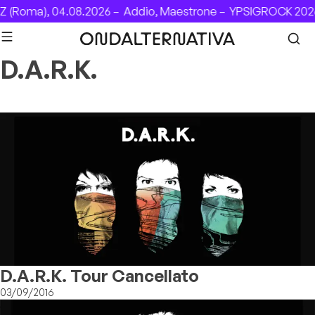
Skip to content
 (Roma), 04.08.2026 –
Addio, Maestrone –
YPSIGROCK 2026
D.A.R.K.
D.A.R.K. Tour Cancellato
03/09/2016