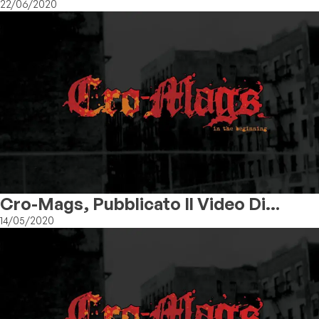
Negozi!
22/06/2020
Cro-Mags, Pubblicato Il Video Di
“From The Grave”
14/05/2020