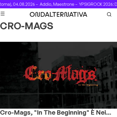
Skip to content
), 04.08.2026 –
Addio, Maestrone –
YPSIGROCK 2026: DAL 
CRO-MAGS
Cro-Mags, "In The Beginning" È Nei