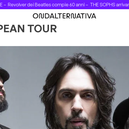
Revolver dei Beatles compie 60 anni –
THE SOPHS arrivano in
OPEAN TOUR