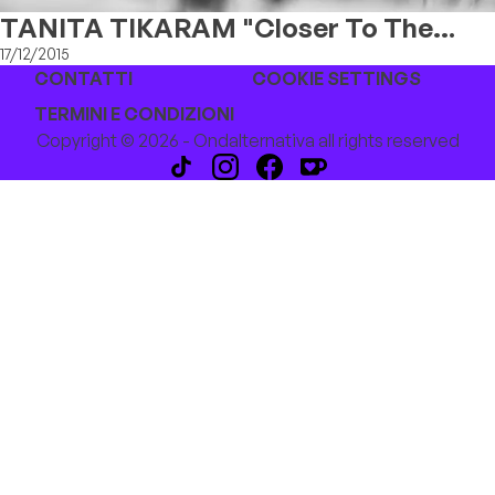
TANITA TIKARAM "Closer To The
People" Il Nuovo Album
17/12/2015
CONTATTI
COOKIE SETTINGS
TERMINI E CONDIZIONI
Copyright © 2026 - Ondalternativa all rights reserved