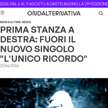
Skip to content
26: DAL 6 AL 9 AGOSTO A CASTELBUONO, LA 29ª EDIZIONE 
NEWS
ULTIME NEWS
PRIMA STANZA A
DESTRA: FUORI IL
NUOVO SINGOLO
"L'UNICO RICORDO"
27/06/2026