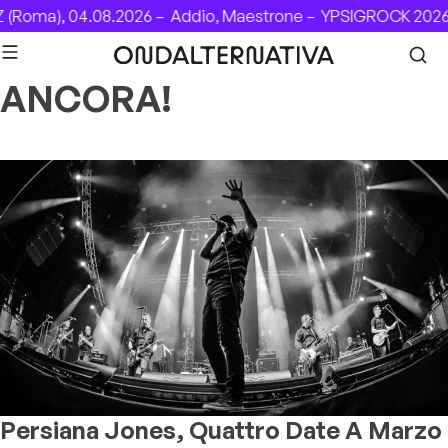
Skip to content
(Roma), 04.08.2026 –
Addio, Maestrone –
YPSIGROCK 2026:
ANCORA!
Persiana Jones, Quattro Date A Marzo