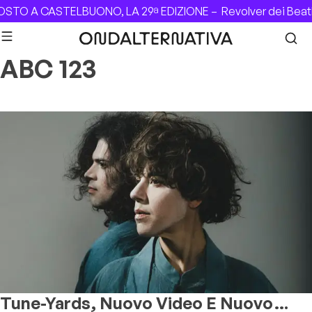
Skip to content
OSTO A CASTELBUONO, LA 29ª EDIZIONE –
Revolver dei Beat
ABC 123
Tune-Yards, Nuovo Video E Nuovo