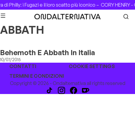
Skip to content
di Philly: i Fugazi e il loro scatto più iconico –
CORY HENRY - 
ABBATH
Behemoth E Abbath In Italia
10/07/2015
CONTATTI
COOKIE SETTINGS
TERMINI E CONDIZIONI
Copyright © 2026 - Ondalternativa all rights reserved