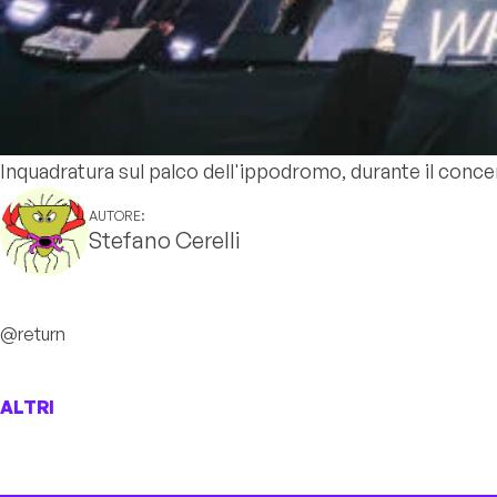
Inquadratura sul palco dell'ippodromo, durante il conc
AUTORE:
Stefano Cerelli
@return
ALTRI