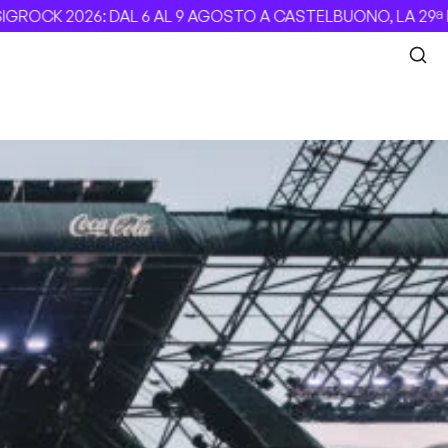
K 2026: DAL 6 AL 9 AGOSTO A CASTELBUONO, LA 29ª EDIZI