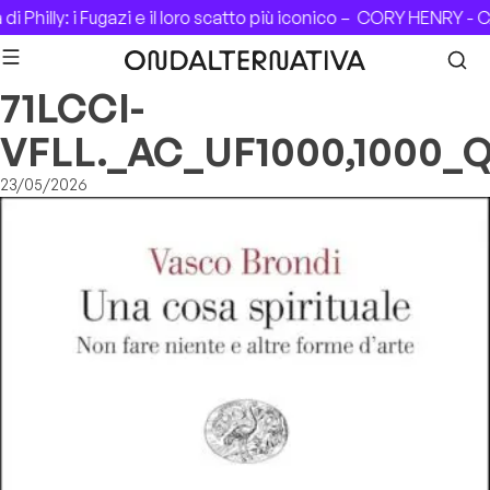
Skip to content
 Philly: i Fugazi e il loro scatto più iconico –
CORY HENRY - CA
71LCCI-
VFLL._AC_UF1000,1000_
23/05/2026