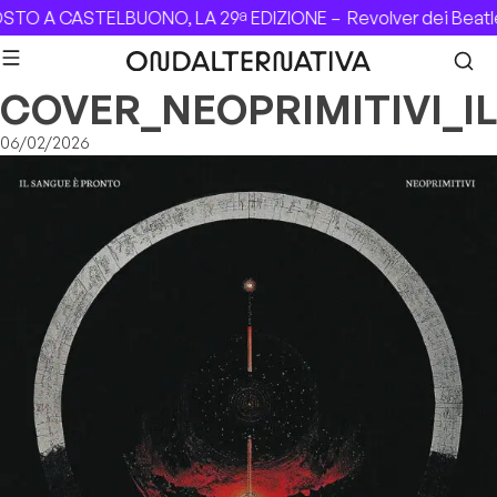
Skip to content
STO A CASTELBUONO, LA 29ª EDIZIONE –
Revolver dei Beatl
COVER_NEOPRIMITIVI_I
06/02/2026