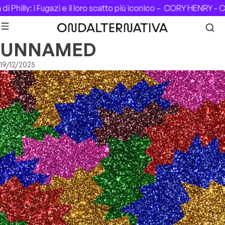
Skip to content
 Philly: i Fugazi e il loro scatto più iconico –
CORY HENRY - CA
UNNAMED
19/12/2025