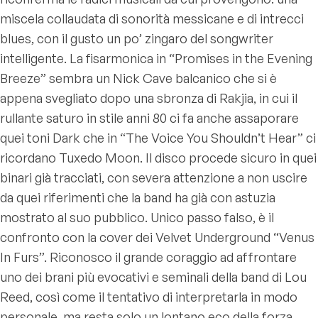
miscela collaudata di sonorità messicane e di intrecci
blues, con il gusto un po’ zingaro del songwriter
intelligente. La fisarmonica in “Promises in the Evening
Breeze” sembra un Nick Cave balcanico che si è
appena svegliato dopo una sbronza di Rakjia, in cui il
rullante saturo in stile anni 80 ci fa anche assaporare
quei toni Dark che in “The Voice You Shouldn’t Hear” ci
ricordano Tuxedo Moon. Il disco procede sicuro in quei
binari già tracciati, con severa attenzione a non uscire
da quei riferimenti che la band ha già con astuzia
mostrato al suo pubblico. Unico passo falso, è il
confronto con la cover dei Velvet Underground “Venus
In Furs”. Riconosco il grande coraggio ad affrontare
uno dei brani più evocativi e seminali della band di Lou
Reed, così come il tentativo di interpretarla in modo
personale, ma resta solo un lontano eco della forza