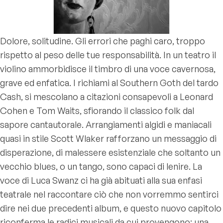
Dolore, solitudine. Gli errori che paghi caro, troppo
rispetto al peso delle tue responsabilità. In un teatro il
violino ammorbidisce il timbro di una voce cavernosa,
grave ed enfatica. I richiami al Southern Goth del tardo
Cash, si mescolano a citazioni consapevoli a Leonard
Cohen e Tom Waits, sfiorando il classico folk dal
sapore cantautorale. Arrangiamenti algidi e maniacali
quasi in stile Scott Wlaker rafforzano un messaggio di
disperazione, di malessere esistenziale che soltanto un
vecchio blues, o un tango, sono capaci di lenire. La
voce di Luca Swanz ci ha già abituati alla sua enfasi
teatrale nel raccontare ciò che non vorremmo sentirci
dire nei due precedenti album, e questo nuovo capitolo
riconferma le radici musicali da cui provengono: una