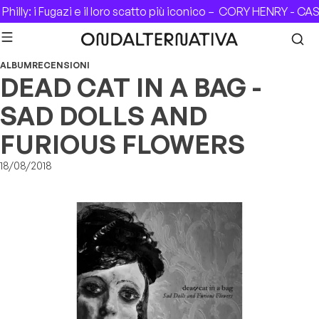
Skip to content
illy: i Fugazi e il loro scatto più iconico –
CORY HENRY - CASA 
ALBUM
RECENSIONI
DEAD CAT IN A BAG -
SAD DOLLS AND
FURIOUS FLOWERS
18/08/2018