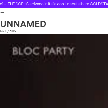
Skip to content
THE SOPHS arrivano in Italia con il debut album GOLDSTAR –
UNNAMED
14/10/2015