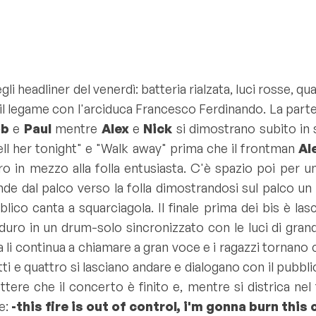
i headliner del venerdì: batteria rialzata, luci rosse, qu
e il legame con l'arciduca Francesco Ferdinando. La part
ob
e
Paul
mentre
Alex
e
Nick
si dimostrano subito in 
ll her tonight
" e "
Walk away
" prima che il frontman
Al
tro in mezzo alla folla entusiasta. C'è spazio poi per 
de dal palco verso la folla dimostrandosi sul palco un l
lico canta a squarciagola. Il finale prima dei bis è lasc
 duro in un drum-solo sincronizzato con le luci di gran
 li continua a chiamare a gran voce e i ragazzi tornano 
utti e quattro si lasciano andare e dialogano con il pubbl
ere che il concerto è finito e, mentre si districa nel 
te:
-this fire is out of control, i'm gonna burn this c