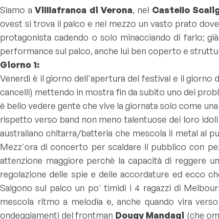
Siamo a
Villlafranca di Verona
, nel
Castello Scali
ovest si trova il palco e nel mezzo un vasto prato dove l
protagonista cadendo o solo minacciando di farlo; già 
performance sul palco, anche lui ben coperto e struttura
Giorno 1:
Venerdì è il giorno dell'apertura del festival e il giorn
cancelli) mettendo in mostra fin da subito uno dei problemi
è bello vedere gente che vive la giornata solo come una
rispetto verso band non meno talentuose dei loro idoli
australiano chitarra/batteria che mescola il metal al p
Mezz'ora di concerto per scaldare il pubblico con pe
attenzione maggiore perchè la capacità di reggere un
regolazione delle spie e delle accordature ed ecco che
Salgono sul palco un po' timidi i 4 ragazzi di Melbou
mescola ritmo a melodia e, anche quando vira verso i
ondeggiamenti del frontman
Dougy Mandagi
(che oma