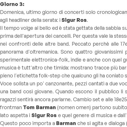
Giorno 3:
Domenica, ultimo giorno di concerti solo cronologicam
agli headliner della serata: i
Sigur Ros
.
Il tempo volge al bello ed è stata gettata della sabbia s
prima dell'apertura dei cancelli. Per questa vale la stes
nei confronti delle altre band. Peccato perchè alle 17e1
panorama d'oltremanica. Sono quattro giovanissimi 
sperimentale elettronica-folk, indie e anche con quel 
musica è tutt'altro che timida: mostrano tracce più ba
pieno l'etichetta folk-step che qualcuno gli ha coniato 
Voce solista un po' canzonante, pezzi cantati a due voci
una band così giovane. Quando escono il pubblico li 
ragazzi sentirà ancora parlarne. Cambio set e alle 18e25
frontman
Tom Barman
(nomen omen) partono subito fo
lato aspetta i
Sigur Ros
e quel genere di musica e dall'a
Questo poco importa a
Barman
che si agita e dialoga