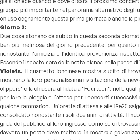
già si chiede quando e dove ci sarà il prossimo concert
gruppo più importante nel panorama alternativo degli ulti
chiuso degnamente questa prima giornata e anche la piog
Giorno 2:
Due cose stonano da subito in questa seconda giornata:
ben più melmosa del giorno precedente, per quanto rig
nonostante l'amicizia e l'identica provenienza rispetto 
Essendo il sabato sera della notte bianca nella paese di 
Violets.
Il quartetto londinese mostra subito di trov
mostrano la loro personalissima rivisitazione della new-
clippers
" e la chiusura affidata a "
Fourteen
", nelle qual
per loro la pioggia e l'attesa per i concerti successi
qualche rammarico. Un'oretta di attesa e alle 19e20 salg
consolidato nonostante i soli due anni di attività. Il n
grida del pubblico al loro ingresso come se ci trovass
davvero un posto dove mettersi in mostra e galvanizzare