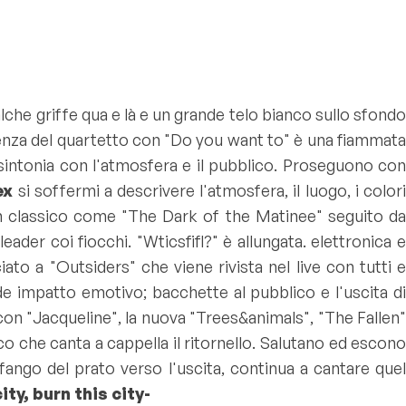
alche griffe qua e là e un grande telo bianco sullo sfondo
enza del quartetto con "
Do you want to
" è una fiammat
sintonia con l'atmosfera e il pubblico. Proseguono co
ex
si soffermi a descrivere l'atmosfera, il luogo, i color
un classico come "
The Dark of the Matinee
" seguito d
eader coi fiocchi. "
Wticsfifl?
" è allungata. elettronica 
iato a "
Outsiders
" che viene rivista nel live con tutti 
de impatto emotivo; bacchette al pubblico e l'uscita di
con "
Jacqueline
", la nuova "
Trees&animals
", "
The Fallen
ico che canta a cappella il ritornello. Salutano ed escon
fango del prato verso l'uscita, continua a cantare quel
ity, burn this city-