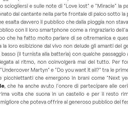
 sciogliersi e sulle note di "Love lost" e "
Miracle
" la p
onato dal cantante nella parte frontale di palco sotto la 
he esalta davvero il pubblico che dalla pioggia non sta
bblico con il loro smartphone come a ringraziarlo dell'a
po che ha fatto molto parlare di se oltremanica e que
a la loro esibizione dal vivo non delude gli amanti del 
basso (il turnista alla batteria) con qualche passaggio 
ata al ritmo, non coinvolgerà mai del tutto. Per for
"
Undercover Martyn
" e "
Do you want it all?
" tra le pri
che picchiettanti che emergono in brani come "
Next ye
le
, che ha anche avuto l'onore di partecipare alle ceri
ima volta che suona in un castello e per il resto rim
a migliore che poteva offrire al generoso pubblico del fes