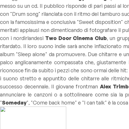
messo su un cd. Il pubblico risponde di pari passi al loro
con "
Drum song
" rilanciata con il ritmo del tamburo su
con la famosissima e conclusiva "
Sweet disposition
" c
meritati applausi non dimenticando di fotografare il pu
con i nordirlandesi
Two Door Cinema Club
, un grup
ritardato. Il loro suono indie sarà anche inflazionato m
album "
Sleep alone
" da promuovere. Due chitarre e un 
palco anglicanamente compassata che, giustamente leg
riconosce fin da subito i pezzi che sono ormai delle hit: 
i suono stretto e appuntito delle chitarre alle ritmi
successo decennale. Il giovane frontman
Alex Trimb
annunciare le canzoni o a sottolineare come sia la pr
"
Someday
", "
Come back home
" e "
I can talk
" è la cos