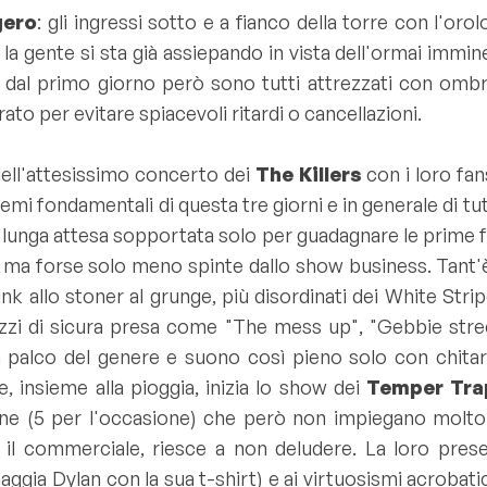
gero
: gli ingressi sotto e a fianco della torre con l'or
a gente si sta già assiepando in vista dell'ormai imminen
dal primo giorno però sono tutti attrezzati con ombrell
to per evitare spiacevoli ritardi o cancellazioni.
o dell'attesissimo concerto dei
The Killers
con i loro fans
 fondamentali di questa tre giorni e in generale di tutti i
 lunga attesa sopportata solo per guadagnare le prime fi
 ma forse solo meno spinte dallo show business. Tant'è
unk allo stoner al grunge, più disordinati dei White Str
zzi di sicura presa come "
The mess up
", "
Gebbie stre
 palco del genere e suono così pieno solo con chitarr
, insieme alla pioggia, inizia lo show dei
Temper Tra
rne (5 per l'occasione) che però non impiegano molto a
l commerciale, riesce a non deludere. La loro presen
ggia Dylan con la sua t-shirt) e ai virtuosismi acrobati