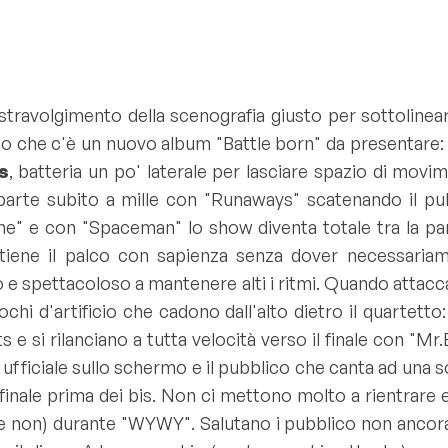
travolgimento della scenografia giusto per sottolinear
sso che c'è un nuovo album "
Battle born
" da presentare:
rs
, batteria un po' laterale per lasciare spazio di mov
parte subito a mille con "
Runaways
" scatenando il pu
me
" e con "
Spaceman
" lo show diventa totale tra la p
 e tiene il palco con sapienza senza dover necessaria
 e spettacoloso a mantenere alti i ritmi. Quando attacc
chi d'artificio che cadono dall'alto dietro il quartetto
 e si rilanciano a tutta velocità verso il finale con "
Mr.
 ufficiale sullo schermo e il pubblico che canta ad una 
nale prima dei bis. Non ci mettono molto a rientrare e 
 e non) durante "
WYWY
". Salutano i pubblico non ancora 