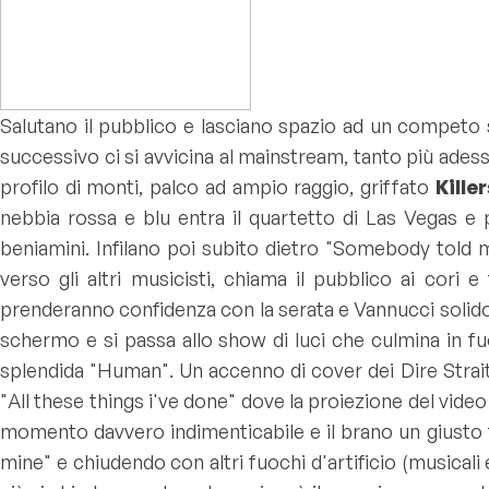
Salutano il pubblico e lasciano spazio ad un competo s
successivo ci si avvicina al mainstream, tanto più ade
profilo di monti, palco ad ampio raggio, griffato
Kille
nebbia rossa e blu entra il quartetto di Las Vegas e 
beniamini. Infilano poi subito dietro "
Somebody told 
verso gli altri musicisti, chiama il pubblico ai cori
prenderanno confidenza con la serata e Vannucci solido
schermo e si passa allo show di luci che culmina in fuo
splendida "
Human
". Un accenno di cover dei Dire Straits
"
All these things i've done
" dove la proiezione del video
momento davvero indimenticabile e il brano un giusto fi
mine
" e chiudendo con altri fuochi d'artificio (musicali