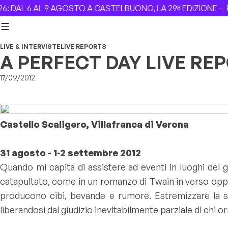
Skip to content
 6 AL 9 AGOSTO A CASTELBUONO, LA 29ª EDIZIONE –
Revolv
LIVE & INTERVISTE
LIVE REPORTS
A PERFECT DAY LIVE RE
17/09/2012
Castello Scaligero, Villafranca di Verona
31 agosto - 1-2 settembre 2012
Quando mi capita di assistere ad eventi in luoghi del
catapultato, come in un romanzo di Twain in verso oppo
producono cibi, bevande e rumore. Estremizzare la sog
liberandosi dal giudizio inevitabilmente parziale di chi o