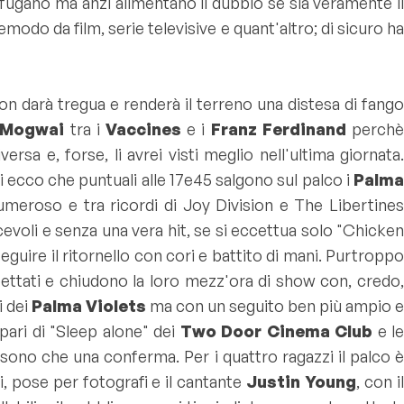
 fugano ma anzi alimentano il dubbio se sia veramente il
odo da film, serie televisive e quant'altro; di sicuro ha
n darà tregua e renderà il terreno una distesa di fango
Mogwai
tra i
Vaccines
e i
Franz Ferdinand
perch
rsa e, forse, li avrei visti meglio nell'ultima giornata.
i ecco che puntuali alle 17e45 salgono sul palco i
Palma
umeroso e tra ricordi di Joy Division e The Libertines
evoli e senza una vera hit, se si eccettua solo "
Chicken
seguire il ritornello con cori e battito di mani. Purtropp
pettati e chiudono la loro mezz'ora di show con, credo,
i dei
Palma Violets
ma con un seguito ben più ampio 
pari di "Sleep alone" dei
Two Door Cinema Club
e l
sono che una conferma. Per i quattro ragazzi il palco è
, pose per fotografi e il cantante
Justin Young
, con i