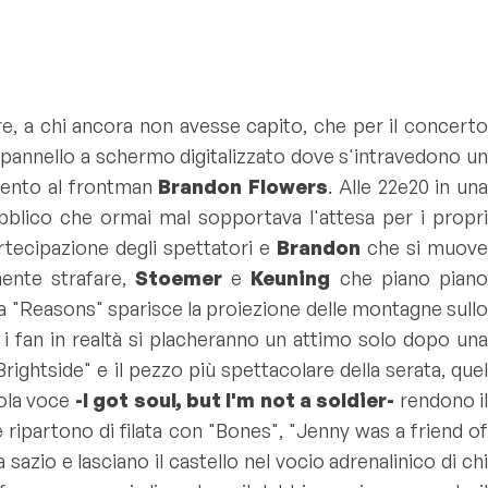
e, a chi ancora non avesse capito, che per il concerto
 pannello a schermo digitalizzato dove s'intravedono un
imento al frontman
Brandon Flowers
. Alle 22e20 in un
bblico che ormai mal sopportava l'attesa per i propr
artecipazione degli spettatori e
Brandon
che si muov
mente strafare,
Stoemer
e
Keuning
che piano pian
a "
Reasons
" sparisce la proiezione delle montagne sull
: i fan in realtà si placheranno un attimo solo dopo una
Brightside
" e il pezzo più spettacolare della serata, que
sola voce
-I got soul, but I'm not a soldier-
rendono i
ripartono di filata con "Bones", "
Jenny was a friend o
sazio e lasciano il castello nel vocio adrenalinico di ch