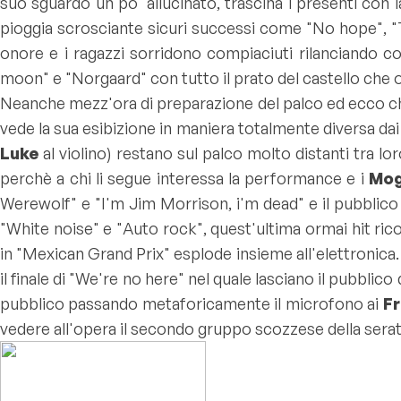
suo sguardo un po' allucinato, trascina i presenti con l
pioggia scrosciante sicuri successi come "
No hope
", "
onore e i ragazzi sorridono compiaciuti rilanciando c
moon
" e "
Norgaard
" con tutto il prato del castello che
Neanche mezz'ora di preparazione del palco ed ecco che
vede la sua esibizione in maniera totalmente diversa da
Luke
al violino) restano sul palco molto distanti tra lo
perchè a chi li segue interessa la performance e i
Mo
Werewolf
" e "
I'm Jim Morrison, i'm dead
" e il pubblic
"
White noise
" e "
Auto rock
", quest'ultima ormai hit ric
in "
Mexican Grand Prix
" esplode insieme all'elettronica.
il finale di "
We're no here
" nel quale lasciano il pubblic
pubblico passando metaforicamente il microfono ai
Fr
vedere all'opera il secondo gruppo scozzese della serat