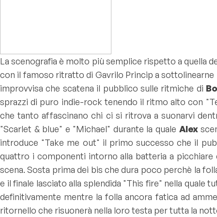
La scenografia è molto più semplice rispetto a quella degl
con il famoso ritratto di Gavrilo Princip a sottolinearn
improvvisa che scatena il pubblico sulle ritmiche di
B
sprazzi di puro indie-rock tenendo il ritmo alto con "
Te
che tanto affascinano chi ci si ritrova a suonarvi den
"
Scarlet & blue
" e "
Michael
" durante la quale
Alex
scen
introduce "
Take me out
" il primo successo che il pubb
quattro i componenti intorno alla batteria a picchiare
scena. Sosta prima dei bis che dura poco perchè la folla
e il finale lasciato alla splendida "
This fire
" nella quale t
definitivamente mentre la folla ancora fatica ad ammett
ritornello che risuonerà nella loro testa per tutta la not