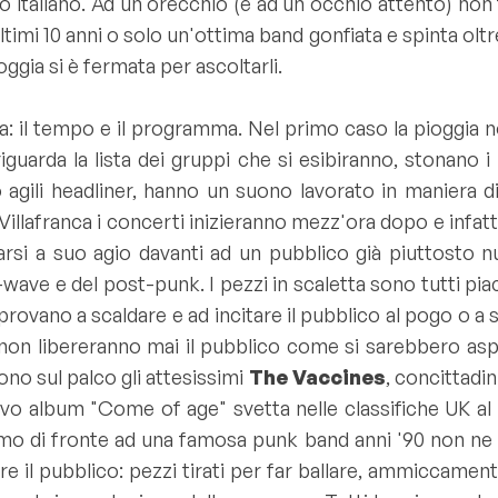
o italiano. Ad un orecchio (e ad un occhio attento) non
mi 10 anni o solo un'ottima band gonfiata e spinta oltrem
gia si è fermata per ascoltarli.
 il tempo e il programma. Nel primo caso la pioggia no
uarda la lista dei gruppi che si esibiranno, stonano i
agili headliner, hanno un suono lavorato in maniera dive
Villafranca i concerti inizieranno mezz'ora dopo e infatt
arsi a suo agio davanti ad un pubblico già piuttosto n
wave e del post-punk. I pezzi in scaletta sono tutti piac
i provano a scaldare e ad incitare il pubblico al pogo o a 
vi non libereranno mai il pubblico come si sarebbero as
ono sul palco gli attesissimi
The Vaccines
, concittadin
uovo album "Come of age" svetta nelle classifiche UK al 
imo di fronte ad una famosa punk band anni '90 non ne 
 il pubblico: pezzi tirati per far ballare, ammiccamenti