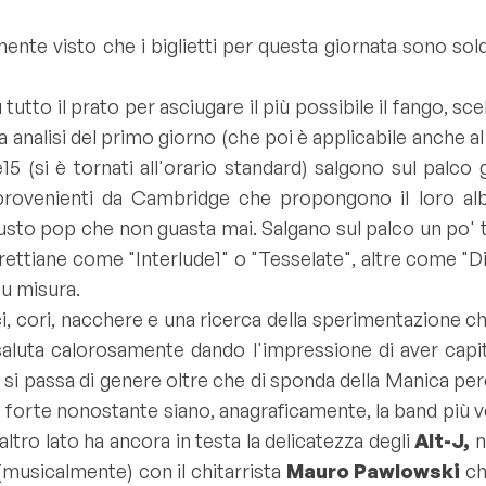
ente visto che i biglietti per questa giornata sono so
u tutto il prato per asciugare il più possibile il fango, 
sa analisi del primo giorno (che poi è applicabile anche 
5 (si è tornati all'orario standard) salgono sul palco g
provenienti da Cambridge che propongono il loro al
gusto pop che non guasta mai. Salgano sul palco un po' 
rrettiane come "
Interlude1
" o "
Tesselate
", altre come "
D
su misura.
, cori, nacchere e una ricerca della sperimentazione che
saluta calorosamente dando l'impressione di aver capi
 si passa di genere oltre che di sponda della Manica per
rte nonostante siano, anagraficamente, la band più vecc
ltro lato ha ancora in testa la delicatezza degli
Alt-J,
n
 (musicalmente) con il chitarrista
Mauro Pawlowski
ch