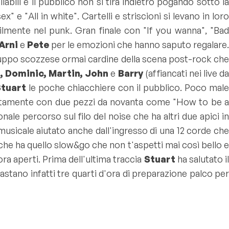
abili e il pubblico non si tira indietro pogando sotto la
sex
" e "
All in white
". Cartelli e striscioni si levano in loro
cilmente nel punk. Gran finale con
"If you wanna
", "
Ba
 Arni
e
Pete
per le emozioni che hanno saputo regalare
gruppo scozzese ormai cardine della scena post-rock che
, Dominic, Martin, John
e
Barry
(affiancati nei live d
Stuart
le poche chiacchiere con il pubblico. Poco male
tamente con due pezzi da novanta come "
How to be 
nale percorso sul filo del noise che ha altri due apici i
 musicale aiutato anche dall'ingresso di una 12 corde ch
 che ha quello slow&go che non t'aspetti mai così bello 
ra aperti. Prima dell'ultima traccia
Stuart
ha salutato i
bastano infatti tre quarti d'ora di preparazione palco pe