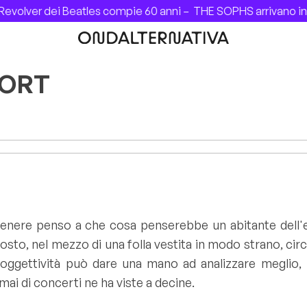
er dei Beatles compie 60 anni –
THE SOPHS arrivano in Italia
PORT
 genere penso a che cosa penserebbe un abitante dell'
sto, nel mezzo di una folla vestita in modo strano, cir
gettività può dare una mano ad analizzare meglio, mol
rmai di concerti ne ha viste a decine.