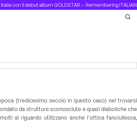
 con il debut album GOLDSTAR –
Remembering ITALIAN PATY 
epoca (tredicesimo secolo in questo caso) nel trovarsi
condato da strutture sconosciute e quasi diaboliche che
ti al riguardo utilizzano anche l'ottica fanciullesca,