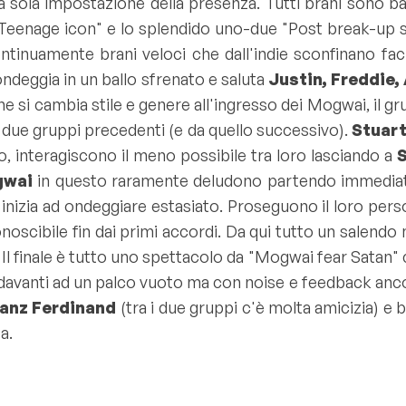
a sola impostazione della presenza. Tutti brani sono ball
Teenage icon
" e lo splendido uno-due "
Post break-up 
ontinuamente brani veloci che dall'indie sconfinano fa
 ondeggia in un ballo sfrenato e saluta
Justin, Freddie,
 si cambia stile e genere all'ingresso dei Mogwai, il 
i due gruppi precedenti (e da quello successivo).
Stuart
ro, interagiscono il meno possibile tra loro lasciando a
gwai
in questo raramente deludono partendo immedia
o inizia ad ondeggiare estasiato. Proseguono il loro perso
onoscibile fin dai primi accordi. Da qui tutto un salendo
 Il finale è tutto uno spettacolo da "
Mogwai fear Satan
"
o davanti ad un palco vuoto ma con noise e feedback anco
anz Ferdinand
(tra i due gruppi c'è molta amicizia) e 
a.