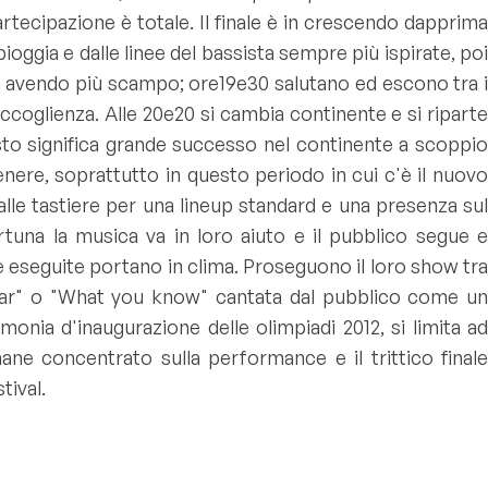
artecipazione è totale. Il finale è in crescendo dapprim
pioggia e dalle linee del bassista sempre più ispirate, po
va avendo più scampo; ore19e30 salutano ed escono tra 
ccoglienza. Alle 20e20 si cambia continente e si riparte
sto significa grande successo nel continente a scoppi
genere, soprattutto in questo periodo in cui c'è il nuovo
alle tastiere per una lineup standard e una presenza su
tuna la musica va in loro aiuto e il pubblico segue e
me eseguite portano in clima. Proseguono il loro show tr
ar
" o "
What you know
" cantata dal pubblico come u
monia d'inaugurazione delle olimpiadi 2012, si limita ad
ane concentrato sulla performance e il trittico finale
tival.