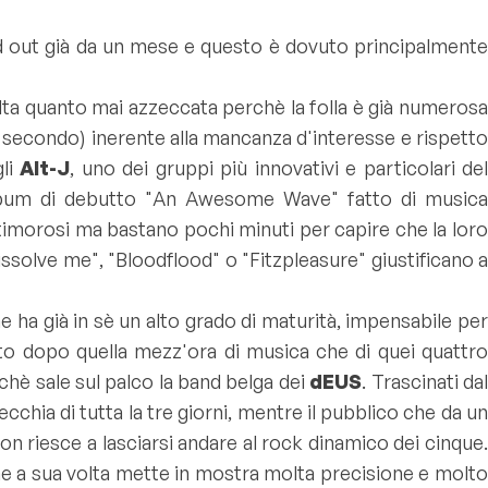
ld out già da un mese e questo è dovuto principalmente
scelta quanto mai azzeccata perchè la folla è già numerosa
al secondo) inerente alla mancanza d'interesse e rispetto
li
Alt-J
, uno dei gruppi più innovativi e particolari del
bum di debutto "
An Awesome Wave
" fatto di music
timorosi ma bastano pochi minuti per capire che la loro
issolve me
", "
Bloodflood
" o "
Fitzpleasure
" giustificano 
 ha già in sè un alto grado di maturità, impensabile per
to dopo quella mezz'ora di musica che di quei quattro
chè sale sul palco la band belga dei
dEUS
. Trascinati da
hia di tutta la tre giorni, mentre il pubblico che da u
on riesce a lasciarsi andare al rock dinamico dei cinque
e a sua volta mette in mostra molta precisione e molt