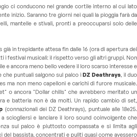
ologio ci conducono nel grande cortile interno al cui lat
te inizio. Saranno tre giorni nei quali la pioggia farà da
i, mantelle e stivali, pronti a preoccuparsi solo delle
 già in trepidante attesa fin dalle 16 (ora di apertura de
 festival musicali: il rispetto verso gli altri gruppi. Non
le e ancora meno bello vedere il loro scarso interesse e
 che puntuali salgono sul palco i
DZ Deathrays
, il du
ipes ma non meno capelloni e carichi di furore musicale.
et
" o ancora "
Dollar chills
" che avrebbero meritato u
a e batteria non è da molti. Un rapido cambio di set,
p
(connazionali dei DZ Deathrays), puntuale alle 18e25.
 sciogliersi e lanciare il loro sound coinvolgente che
za sul palco è piuttosto compassata e si limita agli
ci del bassista, concentrati e puliti quasi come avesser