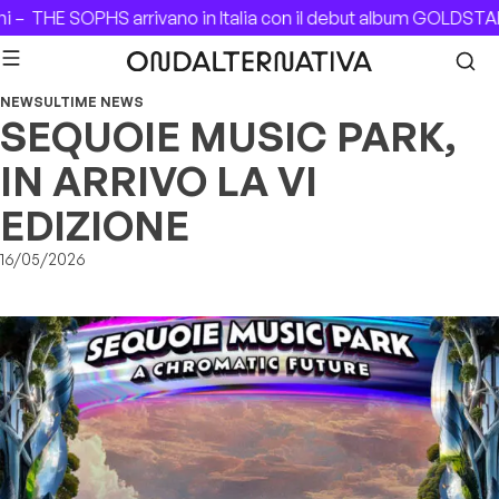
Skip to content
 –
THE SOPHS arrivano in Italia con il debut album GOLDSTAR
NEWS
ULTIME NEWS
SEQUOIE MUSIC PARK,
IN ARRIVO LA VI
EDIZIONE
16/05/2026