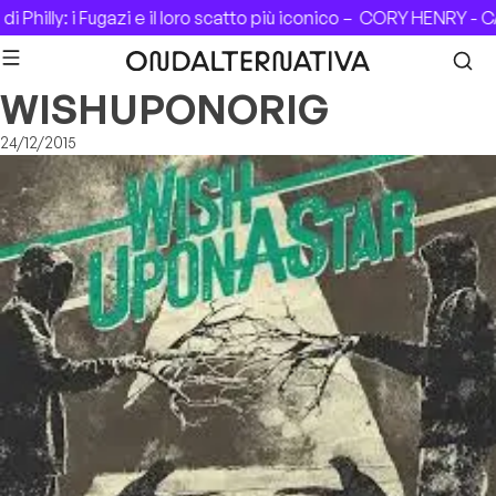
Skip to content
Philly: i Fugazi e il loro scatto più iconico –
CORY HENRY - CAS
WISHUPONORIG
24/12/2015