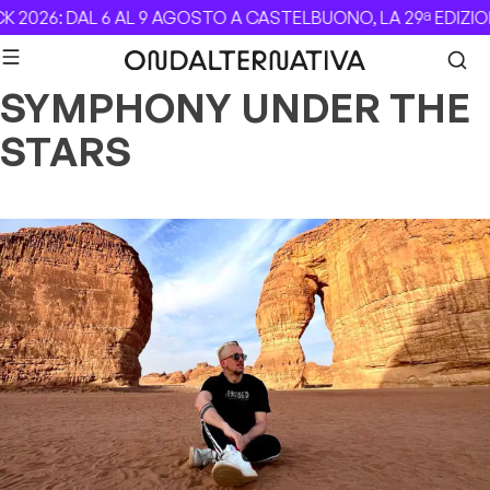
Skip to content
 2026: DAL 6 AL 9 AGOSTO A CASTELBUONO, LA 29ª EDIZIO
SYMPHONY UNDER THE
STARS