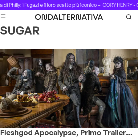
Skip to content
i Philly: i Fugazi e il loro scatto più iconico –
CORY HENRY - C
SUGAR
Fleshgod Apocalypse, Primo Trailer