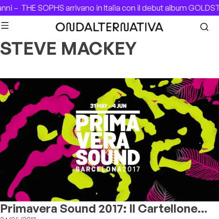
Skip to content
nni –
THE SOPHS arrivano in Italia con il debut album GOLDS
STEVE MACKEY
Primavera Sound 2017: Il Cartellone