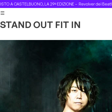
Skip to content
A CASTELBUONO, LA 29ª EDIZIONE –
Revolver dei Beatles co
STAND OUT FIT IN