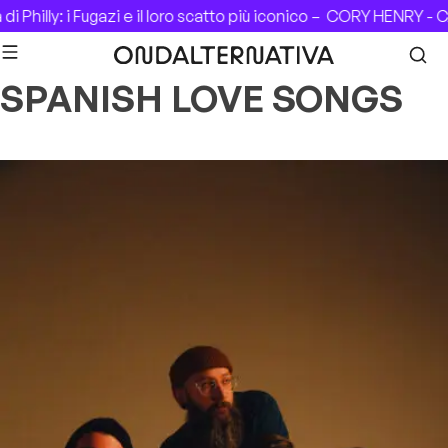
Skip to content
 Philly: i Fugazi e il loro scatto più iconico –
CORY HENRY - CA
SPANISH LOVE SONGS