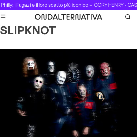
Skip to content
: i Fugazi e il loro scatto più iconico –
CORY HENRY - CASA DEL
SLIPKNOT