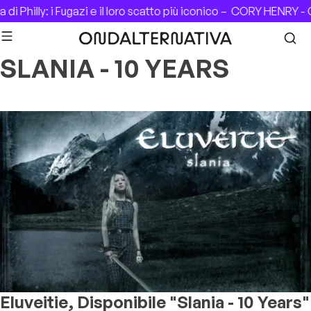
Skip to content
i Philly: i Fugazi e il loro scatto più iconico –
CORY HENRY - CA
SLANIA - 10 YEARS
Eluveitie, Disponibile "Slania - 10 Years"