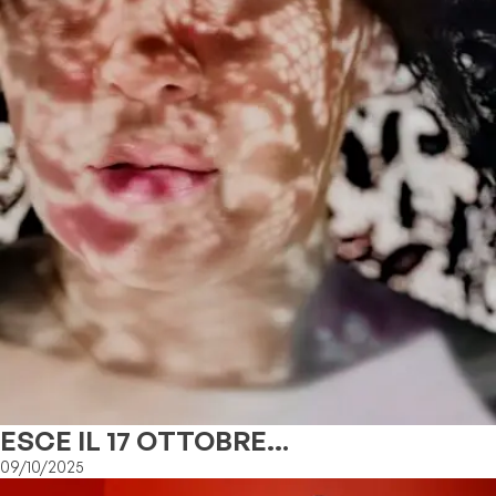
ESCE IL 17 OTTOBRE
"L'AVVERSARIA", IL NUOVO ALBUM
09/10/2025