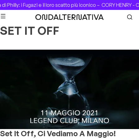
Skip to content
 Philly: i Fugazi e il loro scatto più iconico –
CORY HENRY - CA
SET IT OFF
Set It Off, Ci Vediamo A Maggio!