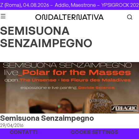
Skip to content
 (Roma), 04.08.2026 –
Addio, Maestrone –
YPSIGROCK 2026
SEMISUONA
SENZAIMPEGNO
Semisuona Senzaimpegno
29/04/2016
CONTATTI
COOKIE SETTINGS