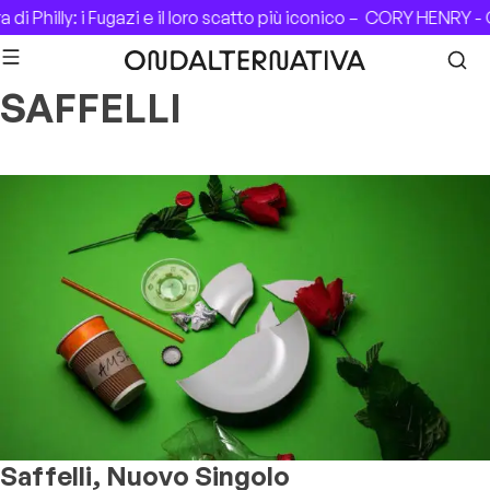
Skip to content
di Philly: i Fugazi e il loro scatto più iconico –
CORY HENRY - C
SAFFELLI
Saffelli, Nuovo Singolo