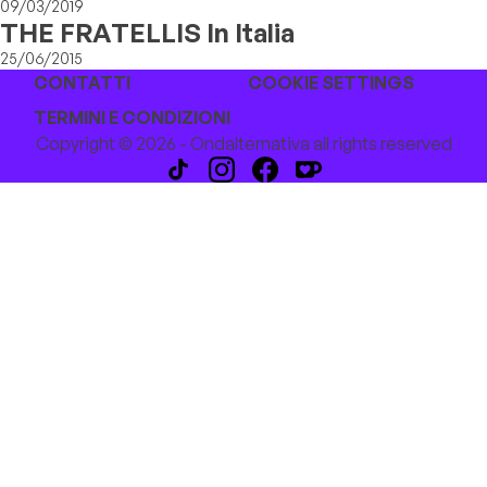
Sound Festival
09/03/2019
THE FRATELLIS In Italia
25/06/2015
CONTATTI
COOKIE SETTINGS
TERMINI E CONDIZIONI
Copyright © 2026 - Ondalternativa all rights reserved