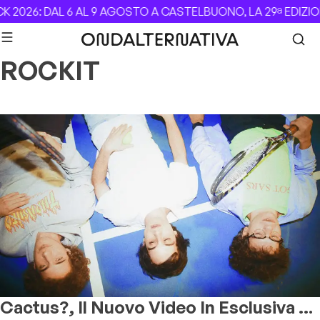
Skip to content
 2026: DAL 6 AL 9 AGOSTO A CASTELBUONO, LA 29ª EDIZIO
ROCKIT
Cactus?, Il Nuovo Video In Esclusiva Su