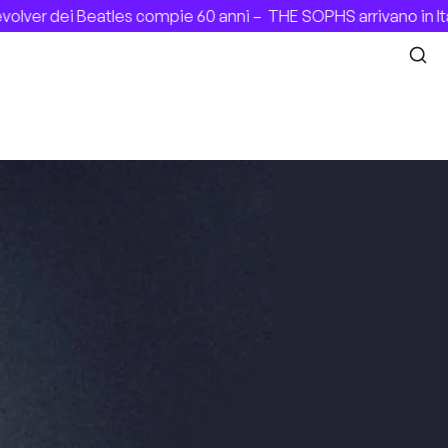
ver dei Beatles compie 60 anni –
THE SOPHS arrivano in Itali